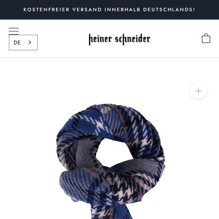
Zum
KOSTENFREIER VERSAND INNERHALB DEUTSCHLANDS!
Inhalt
springen
DE