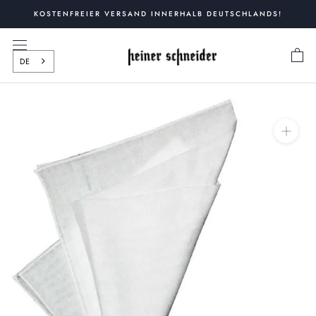
Zum
KOSTENFREIER VERSAND INNERHALB DEUTSCHLANDS!
Inhalt
springen
DE