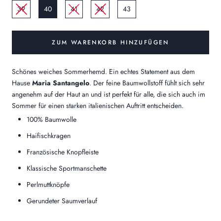
39
40
41
42
43
ZUM WARENKORB HINZUFÜGEN
Schönes weiches Sommerhemd. E
in echtes Statement aus dem
Hause
Maria Santangelo
. Der feine Baumwollstoff fühlt sich sehr
angenehm auf der Haut an und ist perfekt
für alle, die sich auch im
Sommer für einen starken italienischen Auftritt entscheiden.
100% Baumwolle
Haifischkragen
Französische Knopfleiste
Klassische Sportmanschette
Perlmuttknöpfe
Gerundeter Saumverlauf